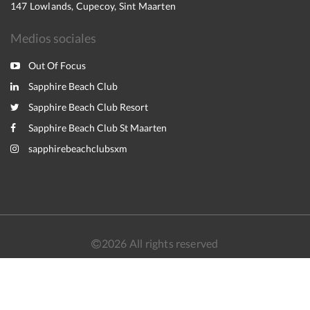
147 Lowlands, Cupecoy, Sint Maarten
Medios sociales
Out Of Focus
Sapphire Beach Club
Sapphire Beach Club Resort
Sapphire Beach Club St Maarten
sapphirebeachclubsxm
2026
All rights reserved
Nederlands
English
Français
Español
Powered by
Canvas