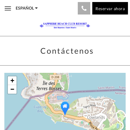
ESPAÑOL
Reservar ahora
Toggle
navigation
Contáctenos
+
−