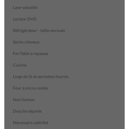
Lave-vaisselle
Lecteur DVD
Réfrigérateur - taille normale
Sèche-cheveux
Fer/Table à repasser
Cuisine
Linge de lit et serviettes fournis
Four à micro-ondes
Non fumeur
Douche séparée
Nécessaire café/thé