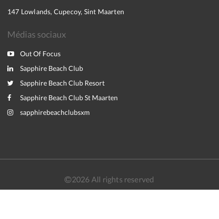
147 Lowlands, Cupecoy, Sint Maarten
Médias sociaux
Out Of Focus
Sapphire Beach Club
Sapphire Beach Club Resort
Sapphire Beach Club St Maarten
sapphirebeachclubsxm
2026
All rights reserved
Nederlands
English
Français
Español