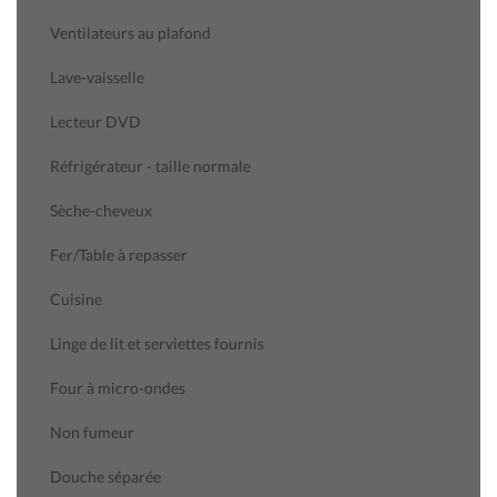
Ventilateurs au plafond
Lave-vaisselle
Lecteur DVD
Réfrigérateur - taille normale
Sèche-cheveux
Fer/Table à repasser
Cuisine
Linge de lit et serviettes fournis
Four à micro-ondes
Non fumeur
Douche séparée