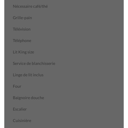
Nécessaire café/thé
Grille-pain
Télévision
Téléphone
Lit King size
Service de blanchisserie
Linge de lit inclus
Four
Baignoire douche
Escalier
Cuisinière