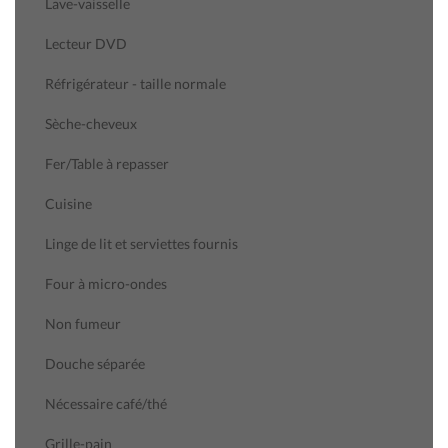
Lave-vaisselle
Lecteur DVD
Réfrigérateur - taille normale
Sèche-cheveux
Fer/Table à repasser
Cuisine
Linge de lit et serviettes fournis
Four à micro-ondes
Non fumeur
Douche séparée
Nécessaire café/thé
Grille-pain