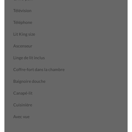
Télévision
Téléphone
Lit King size
Ascenseur
Linge de lit inclus
Coffre-fort dans la chambre
Baignoire douche
Canapé-lit
Cuisinière
Avec vue