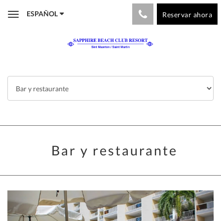
ESPAÑOL
Reservar ahora
Toggle
navigation
Bar y restaurante
Previous
Next